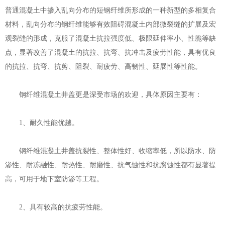
普通混凝土中掺入乱向分布的短钢纤维所形成的一种新型的多相复合
材料，乱向分布的钢纤维能够有效阻碍混凝土内部微裂缝的扩展及宏
观裂缝的形成，克服了混凝土抗拉强度低、极限延伸率小、性脆等缺
点，显著改善了混凝土的抗拉、抗弯、抗冲击及疲劳性能，具有优良
的抗拉、抗弯、抗剪、阻裂、耐疲劳、高韧性、延展性等性能。
钢纤维混凝土井盖更是深受市场的欢迎，具体原因主要有：
1、耐久性能优越。
钢纤维混凝土井盖抗裂性、整体性好、收缩率低，所以防水、防
渗性、耐冻融性、耐热性、耐磨性、抗气蚀性和抗腐蚀性都有显著提
高，可用于地下室防渗等工程。
2、具有较高的抗疲劳性能。